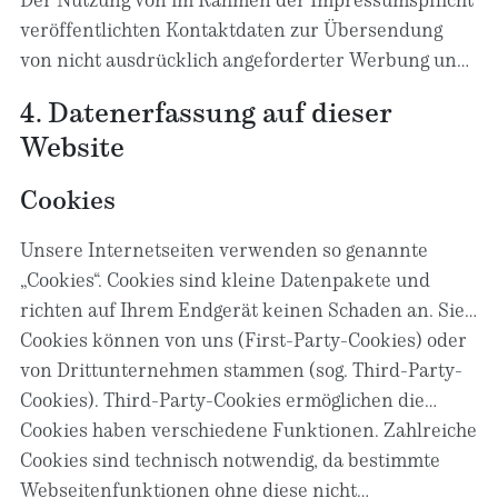
veröffentlichten Kontaktdaten zur Übersendung
von nicht ausdrücklich angeforderter Werbung und
Informationsmaterialien wird hiermit
4. Datenerfassung auf dieser
widersprochen. Die Betreiber der Seiten behalten
Website
sich ausdrücklich rechtliche Schritte im Falle der
unverlangten Zusendung von Werbeinformationen,
Cookies
etwa durch Spam-E-Mails, vor.
Unsere Internetseiten verwenden so genannte
„Cookies“. Cookies sind kleine Datenpakete und
richten auf Ihrem Endgerät keinen Schaden an. Sie
werden entweder vorübergehend für die Dauer
Cookies können von uns (First-Party-Cookies) oder
einer Sitzung (Session-Cookies) oder dauerhaft
von Drittunternehmen stammen (sog. Third-Party-
(permanente Cookies) auf Ihrem Endgerät
Cookies). Third-Party-Cookies ermöglichen die
gespeichert. Session-Cookies werden nach Ende
Einbindung bestimmter Dienstleistungen von
Cookies haben verschiedene Funktionen. Zahlreiche
Ihres Besuchs automatisch gelöscht. Permanente
Drittunternehmen innerhalb von Webseiten (z. B.
Cookies sind technisch notwendig, da bestimmte
Cookies bleiben auf Ihrem Endgerät gespeichert, bis
Cookies zur Abwicklung von
Webseitenfunktionen ohne diese nicht