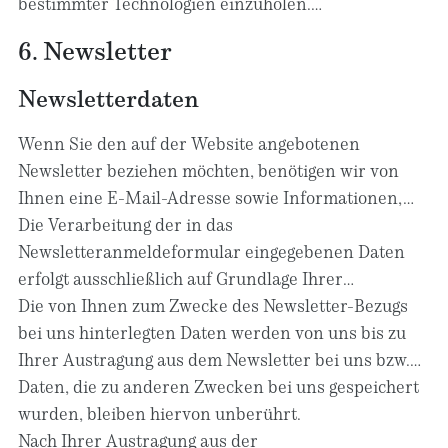
bestimmter Technologien einzuholen.
Rechtsgrundlage hierfür ist Art. 6 Abs. 1 lit. c DSGVO.
6. Newsletter
Newsletter­daten
Wenn Sie den auf der Website angebotenen
Newsletter beziehen möchten, benötigen wir von
Ihnen eine E-Mail-Adresse sowie Informationen,
welche uns die Überprüfung gestatten, dass Sie der
Die Verarbeitung der in das
Inhaber der angegebenen E-Mail-Adresse sind und
Newsletteranmeldeformular eingegebenen Daten
mit dem Empfang des Newsletters einverstanden
erfolgt ausschließlich auf Grundlage Ihrer
sind. Weitere Daten werden nicht bzw. nur auf
Einwilligung (Art. 6 Abs. 1 lit. a DSGVO). Die erteilte
Die von Ihnen zum Zwecke des Newsletter-Bezugs
freiwilliger Basis erhoben. Diese Daten verwenden
Einwilligung zur Speicherung der Daten, der E-Mail-
bei uns hinterlegten Daten werden von uns bis zu
wir ausschließlich für den Versand der
Adresse sowie deren Nutzung zum Versand des
Ihrer Austragung aus dem Newsletter bei uns bzw.
angeforderten Informationen und geben diese nicht
Newsletters können Sie jederzeit widerrufen, etwa
dem Newsletterdiensteanbieter gespeichert und
Daten, die zu anderen Zwecken bei uns gespeichert
an Dritte weiter.
über den „Austragen“-Link im Newsletter. Die
nach der Abbestellung des Newsletters oder nach
wurden, bleiben hiervon unberührt.
Rechtmäßigkeit der bereits erfolgten
Zweckfortfall aus der Newsletterverteilerliste
Nach Ihrer Austragung aus der