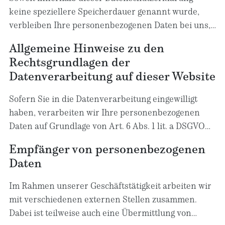
keine speziellere Speicherdauer genannt wurde,
verbleiben Ihre personenbezogenen Daten bei uns,
bis der Zweck für die Datenverarbeitung entfällt.
Allgemeine Hinweise zu den
Wenn Sie ein berechtigtes Löschersuchen geltend
Rechtsgrundlagen der
machen oder eine Einwilligung zur
Datenverarbeitung auf dieser Website
Datenverarbeitung widerrufen, werden Ihre Daten
gelöscht, sofern wir keine anderen rechtlich
Sofern Sie in die Datenverarbeitung eingewilligt
zulässigen Gründe für die Speicherung Ihrer
haben, verarbeiten wir Ihre personenbezogenen
personenbezogenen Daten haben (z. B. steuer- oder
Daten auf Grundlage von Art. 6 Abs. 1 lit. a DSGVO
handelsrechtliche Aufbewahrungsfristen); im
bzw. Art. 9 Abs. 2 lit. a DSGVO, sofern besondere
letztgenannten Fall erfolgt die Löschung nach
Empfänger von personenbezogenen
Datenkategorien nach Art. 9 Abs. 1 DSGVO
Fortfall dieser Gründe.
Daten
verarbeitet werden. Im Falle einer ausdrücklichen
Einwilligung in die Übertragung personenbezogener
Im Rahmen unserer Geschäftstätigkeit arbeiten wir
Daten in Drittstaaten erfolgt die Datenverarbeitung
mit verschiedenen externen Stellen zusammen.
außerdem auf Grundlage von Art. 49 Abs. 1 lit. a
Dabei ist teilweise auch eine Übermittlung von
DSGVO. Sofern Sie in die Speicherung von Cookies