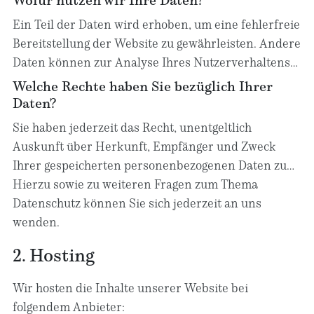
Uhrzeit des Seitenaufrufs). Die Erfassung dieser
Ein Teil der Daten wird erhoben, um eine fehlerfreie
Daten erfolgt automatisch, sobald Sie diese Website
Bereitstellung der Website zu gewährleisten. Andere
betreten.
Daten können zur Analyse Ihres Nutzerverhaltens
verwendet werden. Sofern über die Website
Welche Rechte haben Sie bezüglich Ihrer
Verträge geschlossen oder angebahnt werden
Daten?
können, werden die übermittelten Daten auch für
Sie haben jederzeit das Recht, unentgeltlich
Vertragsangebote, Bestellungen oder sonstige
Auskunft über Herkunft, Empfänger und Zweck
Auftragsanfragen verarbeitet.
Ihrer gespeicherten personenbezogenen Daten zu
erhalten. Sie haben außerdem ein Recht, die
Hierzu sowie zu weiteren Fragen zum Thema
Berichtigung oder Löschung dieser Daten zu
Datenschutz können Sie sich jederzeit an uns
verlangen. Wenn Sie eine Einwilligung zur
wenden.
Datenverarbeitung erteilt haben, können Sie diese
2. Hosting
Einwilligung jederzeit für die Zukunft widerrufen.
Außerdem haben Sie das Recht, unter bestimmten
Wir hosten die Inhalte unserer Website bei
Umständen die Einschränkung der Verarbeitung
folgendem Anbieter: