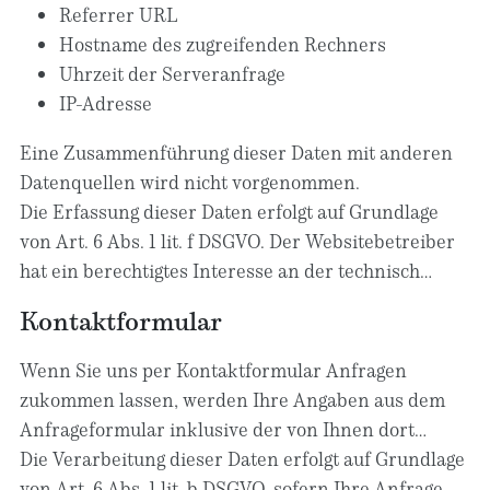
ausschließlich auf Grundlage dieser Einwilligung
Referrer URL
(Art. 6 Abs. 1 lit. a DSGVO und § 25 Abs. 1 TDDDG);
Hostname des zugreifenden Rechners
die Einwilligung ist jederzeit widerrufbar.
Uhrzeit der Serveranfrage
IP-Adresse
Eine Zusammenführung dieser Daten mit anderen
Datenquellen wird nicht vorgenommen.
Die Erfassung dieser Daten erfolgt auf Grundlage
von Art. 6 Abs. 1 lit. f DSGVO. Der Websitebetreiber
hat ein berechtigtes Interesse an der technisch
fehlerfreien Darstellung und der Optimierung
Kontaktformular
seiner Website – hierzu müssen die Server-Log-
Files erfasst werden.
Wenn Sie uns per Kontaktformular Anfragen
zukommen lassen, werden Ihre Angaben aus dem
Anfrageformular inklusive der von Ihnen dort
angegebenen Kontaktdaten zwecks Bearbeitung der
Die Verarbeitung dieser Daten erfolgt auf Grundlage
Anfrage und für den Fall von Anschlussfragen bei
von Art. 6 Abs. 1 lit. b DSGVO, sofern Ihre Anfrage