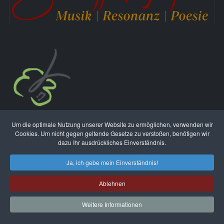
In akuten
Krisensituationen
erreichen Sie 24/7
Um die optimale Nutzung unserer Website zu ermöglichen, verwenden wir
Cookies. Um nicht gegen geltende Gesetze zu verstoßen, benötigen wir
kostenlos und anonym die
Telefonseelsorge
:
dazu Ihr ausdrückliches Einverständnis.
0800 111 0 222
Ja, ich gebe mein Einverständnis!
Ablehnen
Bei Gefahr für Leib und Leben wählen Sie bitte die
Weitere Informationen
112