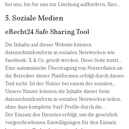
Sofern eine entsprechende Einwilligung abgefragt
bei uns, bis Sie uns zur Löschung auffordern, Ihre
wurde, erfolgt die Datenverarbeitung ausschließlich
Einwilligung zur Speicherung widerrufen oder der
5. Soziale Medien
auf Grundlage der Einwilligung; diese ist jederzeit
Zweck für die Datenspeicherung entfällt (z. B. nach
mit Wirkung für die Zukunft widerrufbar.
abgeschlossener Bearbeitung Ihrer Anfrage).
eRecht24 Safe Sharing Tool
Zwingende gesetzliche Bestimmungen –
insbesondere Aufbewahrungsfristen – bleiben
Die Inhalte auf dieser Website können
unberührt.
datenschutzkonform in sozialen Netzwerken wie
Facebook, X & Co. geteilt werden. Diese Seite nutzt
dafür das
Eine automatische Übertragung von Nutzerdaten an
eRecht24 Safe Sharing Tool
. Dieses Tool
stellt den direkten Kontakt zwischen den
die Betreiber dieser Plattformen erfolgt durch dieses
Netzwerken und Nutzern erst dann her, wenn der
Tool nicht. Ist der Nutzer bei einem der sozialen
Nutzer aktiv auf einen dieser Button klickt. Der
Netzwerke angemeldet, erscheint bei der Nutzung
Unsere Nutzer können die Inhalte dieser Seite
Klick auf den Button stellt eine Einwilligung im
der Social-Media-Elemente von Facebook, X & Co.
datenschutzkonform in sozialen Netzwerken teilen,
Sinne des Art. 6 Abs. 1 lit. a DSGVO und § 25 Abs. 1
ein Informations-Fenster, in dem der Nutzer den
ohne dass komplette Surf-Profile durch die
TDDDG dar. Diese Einwilligung kann jederzeit mit
Text vor dem Absenden bestätigen kann.
Betreiber der Netzwerke erstellt werden.
Der Einsatz des Dienstes erfolgt, um die gesetzlich
Wirkung für die Zukunft widerrufen werden.
vorgeschriebenen Einwilligungen für den Einsatz