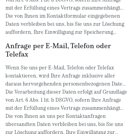
uns gespeichert. Diese Daten geben wir nicht ohne
mit der Erfüllung eines Vertrags zusammenhängt
Ihre Einwilligung weiter.
oder zur Durchführung vorvertraglicher
Die von Ihnen im Kontaktformular eingegebenen
Maßnahmen erforderlich ist. In allen übrigen Fällen
Daten verbleiben bei uns, bis Sie uns zur Löschung
beruht die Verarbeitung auf unserem berechtigten
auffordern, Ihre Einwilligung zur Speicherung
Interesse an der effektiven Bearbeitung der an uns
widerrufen oder der Zweck für die
Anfrage per E-Mail, Telefon oder
gerichteten Anfragen (Art. 6 Abs. 1 lit. f DSGVO) oder
Datenspeicherung entfällt (z. B. nach
Telefax
auf Ihrer Einwilligung (Art. 6 Abs. 1 lit. a DSGVO)
abgeschlossener Bearbeitung Ihrer Anfrage).
sofern diese abgefragt wurde; die Einwilligung ist
Zwingende gesetzliche Bestimmungen –
Wenn Sie uns per E-Mail, Telefon oder Telefax
jederzeit widerrufbar.
insbesondere Aufbewahrungsfristen – bleiben
kontaktieren, wird Ihre Anfrage inklusive aller
unberührt.
daraus hervorgehenden personenbezogenen Daten
(Name, Anfrage) zum Zwecke der Bearbeitung Ihres
Die Verarbeitung dieser Daten erfolgt auf Grundlage
Anliegens bei uns gespeichert und verarbeitet. Diese
von Art. 6 Abs. 1 lit. b DSGVO, sofern Ihre Anfrage
Daten geben wir nicht ohne Ihre Einwilligung weiter.
mit der Erfüllung eines Vertrags zusammenhängt
oder zur Durchführung vorvertraglicher
Die von Ihnen an uns per Kontaktanfragen
Maßnahmen erforderlich ist. In allen übrigen Fällen
übersandten Daten verbleiben bei uns, bis Sie uns
beruht die Verarbeitung auf unserem berechtigten
zur Löschung auffordern, Ihre Einwilligung zur