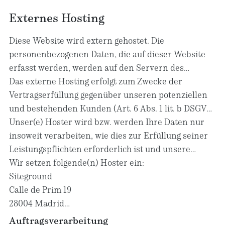
Ihrer personenbezogenen Daten zu verlangen. Des
Weiteren steht Ihnen ein Beschwerderecht bei der
Externes Hosting
zuständigen Aufsichtsbehörde zu.
Diese Website wird extern gehostet. Die
personenbezogenen Daten, die auf dieser Website
erfasst werden, werden auf den Servern des
Hosters / der Hoster gespeichert. Hierbei kann es
Das externe Hosting erfolgt zum Zwecke der
sich v. a. um IP-Adressen, Kontaktanfragen, Meta-
Vertragserfüllung gegenüber unseren potenziellen
und Kommunikationsdaten, Vertragsdaten,
und bestehenden Kunden (Art. 6 Abs. 1 lit. b DSGVO)
Kontaktdaten, Namen, Websitezugriffe und sonstige
und im Interesse einer sicheren, schnellen und
Unser(e) Hoster wird bzw. werden Ihre Daten nur
Daten, die über eine Website generiert werden,
effizienten Bereitstellung unseres Online-Angebots
insoweit verarbeiten, wie dies zur Erfüllung seiner
handeln.
durch einen professionellen Anbieter (Art. 6 Abs. 1
Leistungspflichten erforderlich ist und unsere
lit. f DSGVO). Sofern eine entsprechende
Weisungen in Bezug auf diese Daten befolgen.
Wir setzen folgende(n) Hoster ein:
Einwilligung abgefragt wurde, erfolgt die
Siteground
Verarbeitung ausschließlich auf Grundlage von Art. 6
Calle de Prim 19
Abs. 1 lit. a DSGVO und § 25 Abs. 1 TDDDG, soweit die
28004 Madrid
Einwilligung die Speicherung von Cookies oder den
Spanien
Auftragsverarbeitung