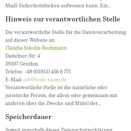
Daten wir erheben und wofür wir sie nutzen. Sie
Mail) Sicherheitslücken aufweisen kann. Ein
erläutert auch, wie und zu welchem Zweck das
lückenloser Schutz der Daten vor dem Zugriff durch
Hinweis zur verantwortlichen Stelle
geschieht.
Dritte ist nicht möglich.
Die verantwortliche Stelle für die Datenverarbeitung
auf dieser Website ist:
Claudia Sokolis-Bochmann
Dattelner Str. 4
39307 Genthin
Telefon: +49 (03933) 456 8 775
E-Mail:
csb@rede-raum.de
Verantwortliche Stelle ist die natürliche oder
juristische Person, die allein oder gemeinsam mit
anderen über die Zwecke und Mittel der
Verarbeitung von personenbezogenen Daten (z. B.
Speicherdauer
Namen, E-Mail-Adressen o. Ä.) entscheidet.
Soweit innerhalb dieser Datenschutzerklärung