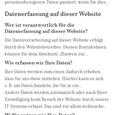
personenbezogenen Daten passiert, wenn Sie diese
Website besuchen. Personenbezogene Daten sind
Datenerfassung auf dieser Website
alle Daten, mit denen Sie persönlich identifiziert
werden können. Ausführliche Informationen zum
Wer ist verantwortlich für die
Thema Datenschutz entnehmen Sie unserer unter
Datenerfassung auf dieser Website?
diesem Text aufgeführten Datenschutzerklärung.
Die Datenverarbeitung auf dieser Website erfolgt
durch den Websitebetreiber. Dessen Kontaktdaten
können Sie dem Abschnitt „Hinweis zur
Verantwortlichen Stelle“ in dieser
Wie erfassen wir Ihre Daten?
Datenschutzerklärung entnehmen.
Ihre Daten werden zum einen dadurch erhoben,
dass Sie uns diese mitteilen. Hierbei kann es sich
z. B. um Daten handeln, die Sie in ein
Kontaktformular eingeben.
Andere Daten werden automatisch oder nach Ihrer
Einwilligung beim Besuch der Website durch unsere
IT-Systeme erfasst. Das sind vor allem technische
Daten (z. B. Internetbrowser, Betriebssystem oder
Wofür nutzen wir Ihre Daten?