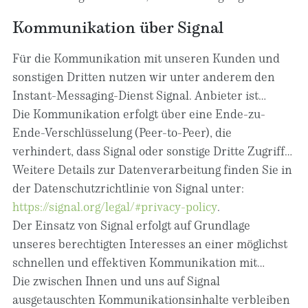
Interesse an der effektiven Bearbeitung der an uns
Speicherung widerrufen oder der Zweck für die
Kommunikation über Signal
gerichteten Anfragen (Art. 6 Abs. 1 lit. f DSGVO) oder
Datenspeicherung entfällt (z. B. nach
auf Ihrer Einwilligung (Art. 6 Abs. 1 lit. a DSGVO)
abgeschlossener Bearbeitung Ihres Anliegens).
Für die Kommunikation mit unseren Kunden und
sofern diese abgefragt wurde; die Einwilligung ist
Zwingende gesetzliche Bestimmungen –
sonstigen Dritten nutzen wir unter anderem den
jederzeit widerrufbar.
insbesondere gesetzliche Aufbewahrungsfristen –
Instant-Messaging-Dienst Signal. Anbieter ist
bleiben unberührt.
Privacy Signal Messenger, LLC 650 Castro Street,
Die Kommunikation erfolgt über eine Ende-zu-
Suite 120-223 Mountain View, CA 94041 (nachfolgend
Ende-Verschlüsselung (Peer-to-Peer), die
„Signal“).
verhindert, dass Signal oder sonstige Dritte Zugriff
auf die Kommunikationsinhalte erlangen können.
Weitere Details zur Datenverarbeitung finden Sie in
Signal erhält jedoch Zugriff auf technische Daten, die
der Datenschutzrichtlinie von Signal unter:
im Zuge des Kommunikationsvorgangs entstehen
https://signal.org/legal/#privacy-policy
.
(z. B. Auth Tokens, Keys, Push Tokens).
Der Einsatz von Signal erfolgt auf Grundlage
unseres berechtigten Interesses an einer möglichst
schnellen und effektiven Kommunikation mit
Kunden, Interessenten und sonstigen Geschäfts-
Die zwischen Ihnen und uns auf Signal
und Vertragspartnern (Art. 6 Abs. 1 lit. f DSGVO).
ausgetauschten Kommunikationsinhalte verbleiben