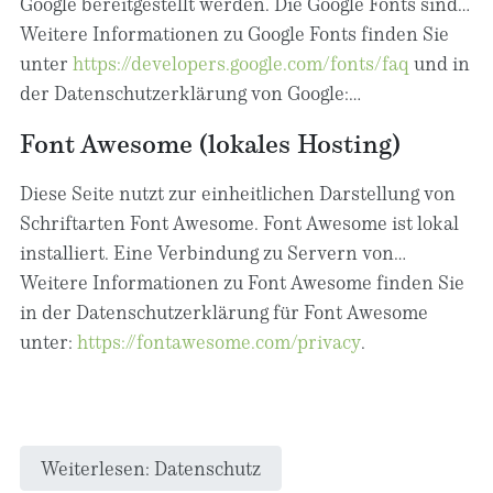
Google bereitgestellt werden. Die Google Fonts sind
einzuhalten. Weitere Informationen hierzu erhalten
lokal installiert. Eine Verbindung zu Servern von
Weitere Informationen zu Google Fonts finden Sie
Sie vom Anbieter unter folgendem Link:
Google findet dabei nicht statt.
unter
https://developers.google.com/fonts/faq
und in
https://www.dataprivacyframework.gov/participant/57
der Datenschutzerklärung von Google:
https://policies.google.com/privacy?hl=de
.
Font Awesome (lokales Hosting)
Diese Seite nutzt zur einheitlichen Darstellung von
Schriftarten Font Awesome. Font Awesome ist lokal
installiert. Eine Verbindung zu Servern von
Fonticons, Inc. findet dabei nicht statt.
Weitere Informationen zu Font Awesome finden Sie
in der Datenschutzerklärung für Font Awesome
unter:
https://fontawesome.com/privacy
.
Weiterlesen: Datenschutz