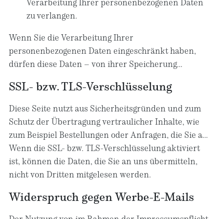
Verarbeitung Ihrer personenbezogenen Daten
zu verlangen.
Wenn Sie die Verarbeitung Ihrer
personenbezogenen Daten eingeschränkt haben,
dürfen diese Daten – von ihrer Speicherung
abgesehen – nur mit Ihrer Einwilligung oder zur
SSL- bzw. TLS-Verschlüsselung
Geltendmachung, Ausübung oder Verteidigung von
Rechtsansprüchen oder zum Schutz der Rechte
Diese Seite nutzt aus Sicherheitsgründen und zum
einer anderen natürlichen oder juristischen Person
Schutz der Übertragung vertraulicher Inhalte, wie
oder aus Gründen eines wichtigen öffentlichen
zum Beispiel Bestellungen oder Anfragen, die Sie an
Interesses der Europäischen Union oder eines
uns als Seitenbetreiber senden, eine SSL- bzw. TLS-
Wenn die SSL- bzw. TLS-Verschlüsselung aktiviert
Mitgliedstaats verarbeitet werden.
Verschlüsselung. Eine verschlüsselte Verbindung
ist, können die Daten, die Sie an uns übermitteln,
erkennen Sie daran, dass die Adresszeile des
nicht von Dritten mitgelesen werden.
Browsers von „http://“ auf „https://“ wechselt und an
Widerspruch gegen Werbe-E-Mails
dem Schloss-Symbol in Ihrer Browserzeile.
Der Nutzung von im Rahmen der Impressumspflicht