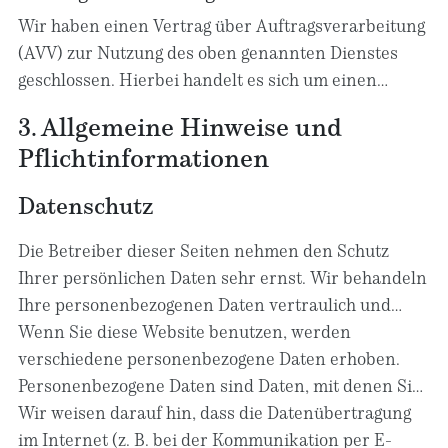
Zugriff auf Informationen im Endgerät des Nutzers
Wir haben einen Vertrag über Auftragsverarbeitung
(z. B. Device-Fingerprinting) im Sinne des TDDDG
(AVV) zur Nutzung des oben genannten Dienstes
umfasst. Die Einwilligung ist jederzeit widerrufbar.
geschlossen. Hierbei handelt es sich um einen
datenschutzrechtlich vorgeschriebenen Vertrag, der
3. Allgemeine Hinweise und
gewährleistet, dass dieser die personenbezogenen
Pflicht­informationen
Daten unserer Websitebesucher nur nach unseren
Weisungen und unter Einhaltung der DSGVO
Datenschutz
verarbeitet.
Die Betreiber dieser Seiten nehmen den Schutz
Ihrer persönlichen Daten sehr ernst. Wir behandeln
Ihre personenbezogenen Daten vertraulich und
entsprechend den gesetzlichen
Wenn Sie diese Website benutzen, werden
Datenschutzvorschriften sowie dieser
verschiedene personenbezogene Daten erhoben.
Datenschutzerklärung.
Personenbezogene Daten sind Daten, mit denen Sie
persönlich identifiziert werden können. Die
Wir weisen darauf hin, dass die Datenübertragung
vorliegende Datenschutzerklärung erläutert, welche
im Internet (z. B. bei der Kommunikation per E-