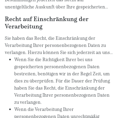
es technisch machbar ist.
ART. 21 ABS. 1 DSGVO).
unentgeltliche Auskunft über Ihre gespeicherten
personenbezogenen Daten, deren Herkunft und
Recht auf Einschränkung der
Empfänger und den Zweck der Datenverarbeitung
Verarbeitung
und ggf. ein Recht auf Berichtigung oder Löschung
dieser Daten. Hierzu sowie zu weiteren Fragen zum
Sie haben das Recht, die Einschränkung der
Thema personenbezogene Daten können Sie sich
Verarbeitung Ihrer personenbezogenen Daten zu
jederzeit an uns wenden.
verlangen. Hierzu können Sie sich jederzeit an uns
wenden. Das Recht auf Einschränkung der
Wenn Sie die Richtigkeit Ihrer bei uns
Verarbeitung besteht in folgenden Fällen:
gespeicherten personenbezogenen Daten
bestreiten, benötigen wir in der Regel Zeit, um
dies zu überprüfen. Für die Dauer der Prüfung
haben Sie das Recht, die Einschränkung der
Verarbeitung Ihrer personenbezogenen Daten
zu verlangen.
Wenn die Verarbeitung Ihrer
personenbezogenen Daten unrechtmäßig