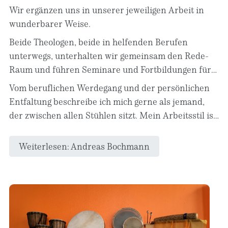
Wir ergänzen uns in unserer jeweiligen Arbeit in
wunderbarer Weise.
Beide Theologen, beide in helfenden Berufen
unterwegs, unterhalten wir gemeinsam den Rede-
Raum und führen Seminare und Fortbildungen für
Kirchengemeinden und freie Träger gerne
Vom beruflichen Werdegang und der persönlichen
gemeinsam durch.
Entfaltung beschreibe ich mich gerne als jemand,
der zwischen allen Stühlen sitzt. Mein Arbeitsstil ist
von Offenheit und Transparenz geprägt, Toleranz
gegenüber unterschiedlichen Sichtweisen und
Weiterlesen: Andreas Bochmann
Weltanschauungen ist mir wichtig - aber auch
wissenschaftlicher Ehrlichkeit und menschlicher
Fairness.