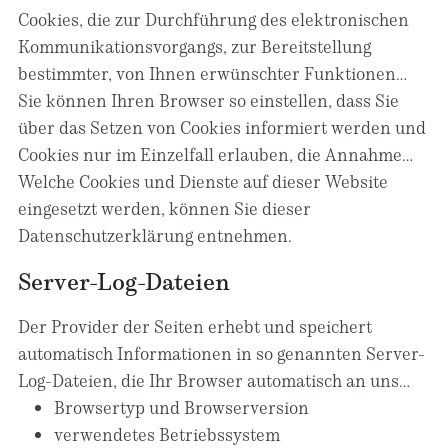
Sie diese selbst löschen oder eine automatische
Zahlungsdienstleistungen).
funktionieren würden (z. B. die Warenkorbfunktion
Cookies, die zur Durchführung des elektronischen
Löschung durch Ihren Webbrowser erfolgt.
oder die Anzeige von Videos). Andere Cookies
Kommunikationsvorgangs, zur Bereitstellung
können zur Auswertung des Nutzerverhaltens oder
bestimmter, von Ihnen erwünschter Funktionen
zu Werbezwecken verwendet werden.
(z. B. für die Warenkorbfunktion) oder zur
Sie können Ihren Browser so einstellen, dass Sie
Optimierung der Website (z. B. Cookies zur Messung
über das Setzen von Cookies informiert werden und
des Webpublikums) erforderlich sind (notwendige
Cookies nur im Einzelfall erlauben, die Annahme
Cookies), werden auf Grundlage von Art. 6 Abs. 1 lit.
von Cookies für bestimmte Fälle oder generell
Welche Cookies und Dienste auf dieser Website
f DSGVO gespeichert, sofern keine andere
ausschließen sowie das automatische Löschen der
eingesetzt werden, können Sie dieser
Rechtsgrundlage angegeben wird. Der
Cookies beim Schließen des Browsers aktivieren. Bei
Datenschutzerklärung entnehmen.
Websitebetreiber hat ein berechtigtes Interesse an
der Deaktivierung von Cookies kann die
Server-Log-Dateien
der Speicherung von notwendigen Cookies zur
Funktionalität dieser Website eingeschränkt sein.
technisch fehlerfreien und optimierten
Der Provider der Seiten erhebt und speichert
Bereitstellung seiner Dienste. Sofern eine
automatisch Informationen in so genannten Server-
Einwilligung zur Speicherung von Cookies und
Log-Dateien, die Ihr Browser automatisch an uns
vergleichbaren Wiedererkennungstechnologien
übermittelt. Dies sind:
Browsertyp und Browserversion
abgefragt wurde, erfolgt die Verarbeitung
verwendetes Betriebssystem