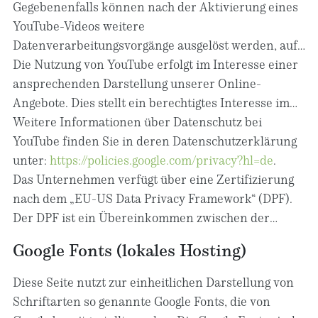
YouTube, Ihr Surfverhalten direkt Ihrem
Aussage von YouTube nicht zur Personalisierung des
Gegebenenfalls können nach der Aktivierung eines
persönlichen Profil zuzuordnen. Dies können Sie
Surfens auf YouTube eingesetzt. Anzeigen, die im
YouTube-Videos weitere
verhindern, indem Sie sich aus Ihrem YouTube-
erweiterten Datenschutzmodus ausgespielt werden,
Datenverarbeitungsvorgänge ausgelöst werden, auf
Account ausloggen.
sind ebenfalls nicht personalisiert. Im erweiterten
die wir keinen Einfluss haben.
Die Nutzung von YouTube erfolgt im Interesse einer
Datenschutzmodus werden keine Cookies gesetzt.
ansprechenden Darstellung unserer Online-
Stattdessen werden jedoch sogenannte Local
Angebote. Dies stellt ein berechtigtes Interesse im
Storage Elemente im Browser des Users gespeichert,
Sinne von Art. 6 Abs. 1 lit. f DSGVO dar. Sofern eine
Weitere Informationen über Datenschutz bei
die ähnlich wie Cookies personenbezogene Daten
entsprechende Einwilligung abgefragt wurde, erfolgt
YouTube finden Sie in deren Datenschutzerklärung
beinhalten und zur Wiedererkennung eingesetzt
die Verarbeitung ausschließlich auf Grundlage von
unter:
https://policies.google.com/privacy?hl=de
.
werden können. Details zum erweiterten
Art. 6 Abs. 1 lit. a DSGVO und § 25 Abs. 1 TDDDG,
Das Unternehmen verfügt über eine Zertifizierung
Datenschutzmodus finden Sie hier:
soweit die Einwilligung die Speicherung von Cookies
nach dem „EU-US Data Privacy Framework“ (DPF).
https://support.google.com/youtube/answer/171780
oder den Zugriff auf Informationen im Endgerät des
Der DPF ist ein Übereinkommen zwischen der
.
Nutzers (z. B. Device-Fingerprinting) im Sinne des
Europäischen Union und den USA, der die
Google Fonts (lokales Hosting)
TDDDG umfasst. Die Einwilligung ist jederzeit
Einhaltung europäischer Datenschutzstandards bei
widerrufbar.
Datenverarbeitungen in den USA gewährleisten soll.
Diese Seite nutzt zur einheitlichen Darstellung von
Jedes nach dem DPF zertifizierte Unternehmen
Schriftarten so genannte Google Fonts, die von
verpflichtet sich, diese Datenschutzstandards