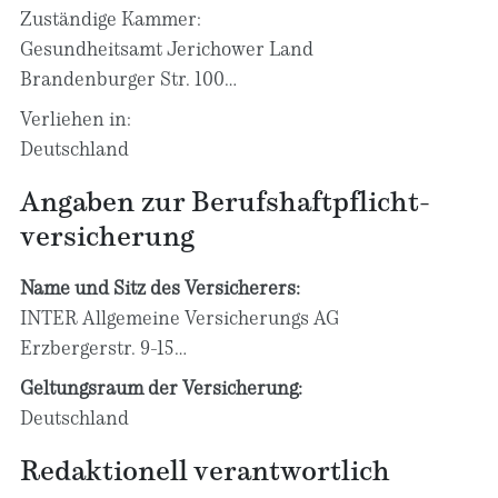
Zuständige Kammer:
Gesundheitsamt Jerichower Land
Brandenburger Str. 100
39307 Genthin
Verliehen in:
Deutschland
Angaben zur Berufs­haftpflicht­
versicherung
Name und Sitz des Versicherers:
INTER Allgemeine Versicherungs AG
Erzbergerstr. 9-15
68165 Mannheim
Geltungsraum der Versicherung:
Deutschland
Telefon: 0621 / 427 427
Redaktionell verantwortlich
Telefax: 0621 / 427 944
E-Mail:
info@inter.de