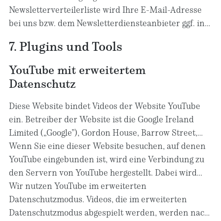
Datenverarbeitungsvorgänge bleibt vom Widerruf
gelöscht. Wir behalten uns vor, E-Mail-Adressen aus
Newsletterverteilerliste wird Ihre E-Mail-Adresse
unberührt.
unserem Newsletterverteiler nach eigenem
bei uns bzw. dem Newsletterdiensteanbieter ggf. in
Ermessen im Rahmen unseres berechtigten
einer Blacklist gespeichert, sofern dies zur
7. Plugins und Tools
Interesses nach Art. 6 Abs. 1 lit. f DSGVO zu löschen
Verhinderung künftiger Mailings erforderlich ist.
oder zu sperren.
Die Daten aus der Blacklist werden nur für diesen
YouTube mit erweitertem
Zweck verwendet und nicht mit anderen Daten
Datenschutz
zusammengeführt. Dies dient sowohl Ihrem
Interesse als auch unserem Interesse an der
Diese Website bindet Videos der Website YouTube
Einhaltung der gesetzlichen Vorgaben beim Versand
ein. Betreiber der Website ist die Google Ireland
von Newslettern (berechtigtes Interesse im Sinne
Limited („Google”), Gordon House, Barrow Street,
des Art. 6 Abs. 1 lit. f DSGVO). Die Speicherung in der
Dublin 4, Irland.
Wenn Sie eine dieser Website besuchen, auf denen
Blacklist ist zeitlich nicht befristet.
Sie können der
YouTube eingebunden ist, wird eine Verbindung zu
Speicherung widersprechen, sofern Ihre Interessen
den Servern von YouTube hergestellt. Dabei wird
unser berechtigtes Interesse überwiegen.
dem YouTube-Server mitgeteilt, welche unserer
Wir nutzen YouTube im erweiterten
Seiten Sie besucht haben. Wenn Sie in Ihrem
Datenschutzmodus. Videos, die im erweiterten
YouTube-Account eingeloggt sind, ermöglichen Sie
Datenschutzmodus abgespielt werden, werden nach