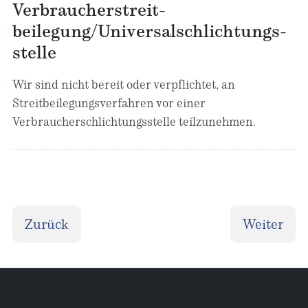
Verbraucher­streit­
beilegung/Universal­schlichtungs­
stelle
Wir sind nicht bereit oder verpflichtet, an
Streitbeilegungsverfahren vor einer
Verbraucherschlichtungsstelle teilzunehmen.
Vorheriger Beitrag: Datenschutz
Nächster 
Zurück
Weiter
Aktuelle Seite:
Startseite
Impressum