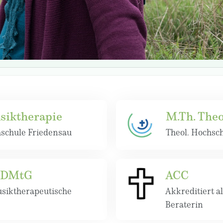
siktherapie
M.Th. Theo
hschule Friedensau
Theol. Hochsch
d DMtG
ACC
siktherapeutische
Akkreditiert al
Beraterin