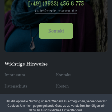
[+49] (3933) 456 8 775
csb@rede-raum.de
Kontakt
Wichtige Hinweise
Impressum
Kontakt
Datenschutz
Kosten
Erreichbarkeit (wann/wo?)
Um die optimale Nutzung unserer Website zu ermöglichen, verwenden wir
Cookies. Um nicht gegen geltende Gesetze zu verstoßen, benötigen wir
dazu Ihr ausdrückliches Einverständnis.